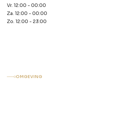
Vr. 12:00 - 00:00
Za. 12:00 - 00:00
Zo. 12:00 - 23:00
OMGEVING
Ontdek de Moderne
Pracht van Lelystad
Lelystad, gelegen in de provincie Flevoland, is
een moderne stad die bekend staat om zijn