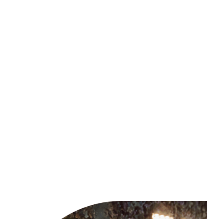
bijzondere ontstaansgeschiedenis. Als jongste
stad van Nederland is Lelystad gebouwd op de
bodem van de voormalige Zuiderzee en ademt
het een unieke pioniersgeest. Daarnaast trekt de
stad ook toeristen met zijn diverse attracties,
waaronder het Nationaal Park Nieuw Land,
Batavia Stad Outlet en het Aviodrome
luchtvaartmuseum. Lelystad combineert op
harmonieuze wijze natuur, cultuur en een
dynamische stadssfeer, waardoor het een
boeiende bestemming is voor zowel bewoners
als bezoekers.