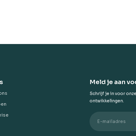
s
Meld je aan vo
ons
Schrijf je in voor onz
ontwikkelingen.
pen
hise