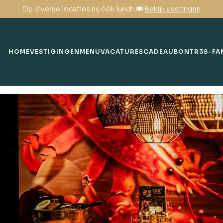
Op diverse locaties nu óók lunch 🍽️
Bekijk vestingen
HOME
VESTIGINGEN
MENU
VACATURES
CADEAUBON
TR3S-FA