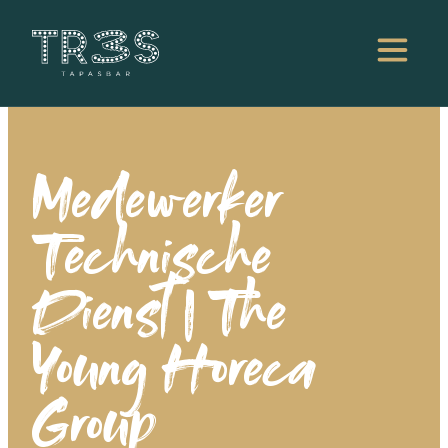
Medewerker
Technische
Dienst | The
Young Horeca
Group